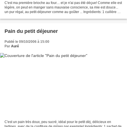
C'est ma première brioche au four.... et je n'ai pas été déçue! Comme elle est
légère, on peut en manger sans mauvaise conscience, sa mie est douce...
un pur régal, au petit-déjeuner comme au goûter ... Ingrédients: 1 cuillère à
thé de levure instantanée...
Pain du petit déjeuner
Publié le 09/10/2006 à 15:00
Par
Auré
C'est un pain très doux, peu sucré, idéal pour le petit dèj, délicieux en
tartines, avec de la confiture de mûres par exemple! Ingrédients: 1 sachet de