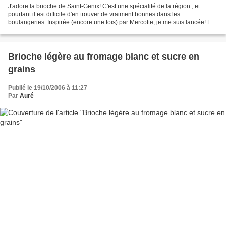
J'adore la brioche de Saint-Genix! C'est une spécialité de la région , et
pourtant il est difficile d'en trouver de vraiment bonnes dans les
boulangeries. Inspirée (encore une fois) par Mercotte, je me suis lancée! Et
je n'ai pas été déçue, j'ai obtenu...
Brioche légère au fromage blanc et sucre en
grains
Publié le 19/10/2006 à 11:27
Par
Auré