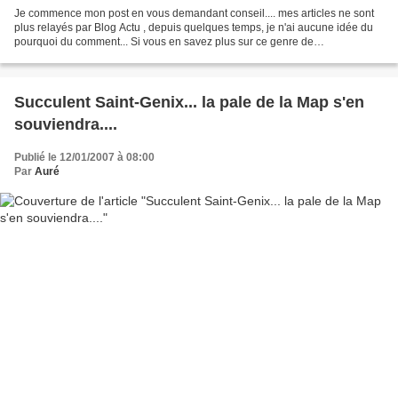
Je commence mon post en vous demandant conseil.... mes articles ne sont
plus relayés par Blog Actu , depuis quelques temps, je n'ai aucune idée du
pourquoi du comment... Si vous en savez plus sur ce genre de
phénomène.... faîtes moi signe! ~~~~*~~~~ En...
Succulent Saint-Genix... la pale de la Map s'en
souviendra....
Publié le 12/01/2007 à 08:00
Par
Auré