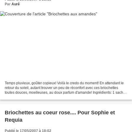
Par
Auré
Temps pluvieux, goûter copieux! Voilà le credo du moment! En attendant le
retour du soleil, autant trouver un peu de réconfort avec ces briochettes
toutes douces, moelleuses, au doux parfum d'amande! Ingrédients: 1 sachet
de levure Briochin 420 g de farine...
Briochettes au coeur rose.... Pour Sophie et
Requia
Publié le 17/05/2007 à 18:02