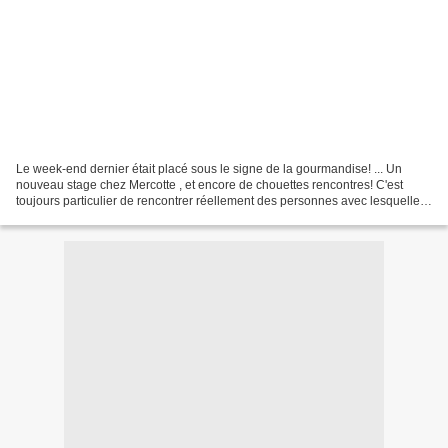
Le week-end dernier était placé sous le signe de la gourmandise! ... Un
nouveau stage chez Mercotte , et encore de chouettes rencontres! C'est
toujours particulier de rencontrer réellement des personnes avec lesquelles
on échange par mails.... Si je connaissais...