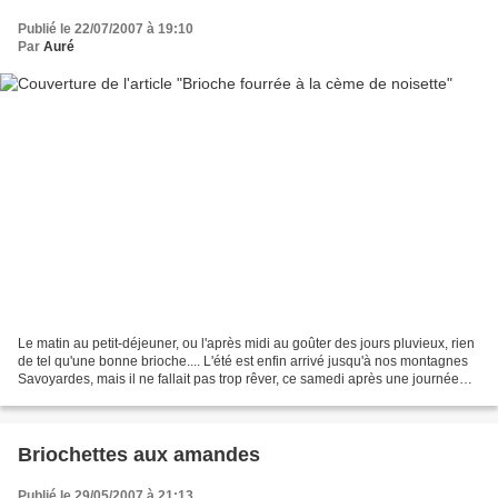
Publié le 22/07/2007 à 19:10
Par
Auré
Le matin au petit-déjeuner, ou l'après midi au goûter des jours pluvieux, rien
de tel qu'une bonne brioche.... L'été est enfin arrivé jusqu'à nos montagnes
Savoyardes, mais il ne fallait pas trop rêver, ce samedi après une journée
bien chaude et couverte,...
Briochettes aux amandes
Publié le 29/05/2007 à 21:13