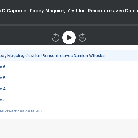
 DiCaprio et Tobey Maguire, c'est lui ! Rencontre avec Dam
bey Maguire, c'est lui ! Rencontre avec Damien Witecka
e 6
e 5
e 4
e 3
s créatrices de la VF !
e 2
e 1