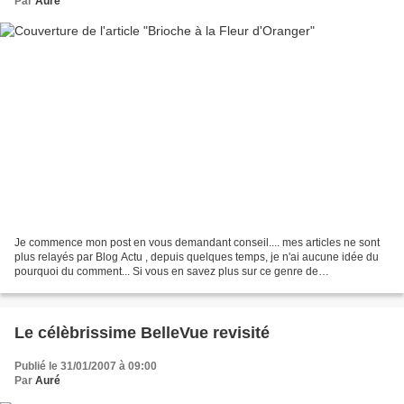
Par
Auré
Je commence mon post en vous demandant conseil.... mes articles ne sont
plus relayés par Blog Actu , depuis quelques temps, je n'ai aucune idée du
pourquoi du comment... Si vous en savez plus sur ce genre de
phénomène.... faîtes moi signe! ~~~~*~~~~ En...
Le célèbrissime BelleVue revisité
Publié le 31/01/2007 à 09:00
Par
Auré