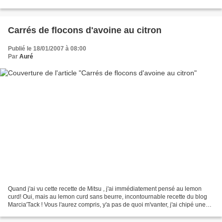
préférence va invariablement...
Carrés de flocons d'avoine au citron
Publié le 18/01/2007 à 08:00
Par
Auré
Quand j'ai vu cette recette de Mitsu , j'ai immédiatement pensé au lemon
curd! Oui, mais au lemon curd sans beurre, incontournable recette du blog
Marcia'Tack ! Vous l'aurez compris, y'a pas de quoi m'vanter, j'ai chipé une
recette à deux copines bloggueuses,...