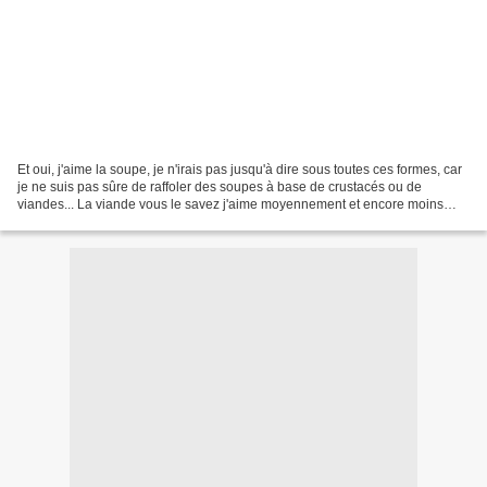
Et oui, j'aime la soupe, je n'irais pas jusqu'à dire sous toutes ces formes, car
je ne suis pas sûre de raffoler des soupes à base de crustacés ou de
viandes... La viande vous le savez j'aime moyennement et encore moins
après avoir vu l'épisode des Experts...