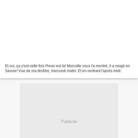
Et oui, ça y'est cette fois l'hiver est là! Mercotte vous l'a montré, il a neigé en
Savoie! Vue de ma fenêtre, mercredi matin: Et en rentrant l'après midi:
Publicité