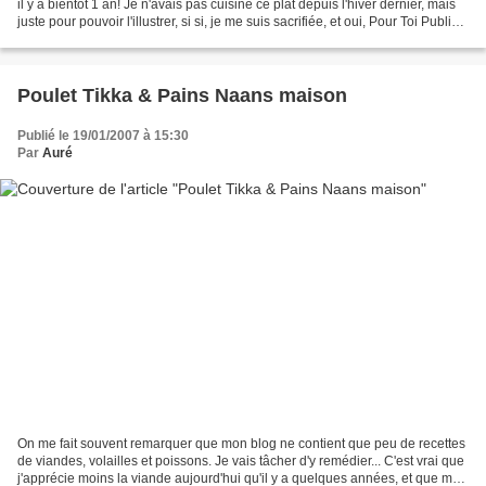
il y a bientôt 1 an! Je n'avais pas cuisiné ce plat depuis l'hiver dernier, mais
juste pour pouvoir l'illustrer, si si, je me suis sacrifiée, et oui, Pour Toi Public,
j'ai...
Poulet Tikka & Pains Naans maison
Publié le 19/01/2007 à 15:30
Par
Auré
On me fait souvent remarquer que mon blog ne contient que peu de recettes
de viandes, volailles et poissons. Je vais tâcher d'y remédier... C'est vrai que
j'apprécie moins la viande aujourd'hui qu'il y a quelques années, et que ma