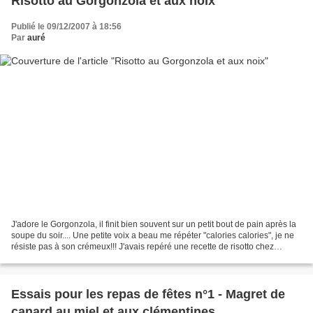
Risotto au Gorgonzola et aux noix
Publié le 09/12/2007 à 18:56
Par
auré
J'adore le Gorgonzola, il finit bien souvent sur un petit bout de pain après la
soupe du soir.... Une petite voix a beau me répéter "calories calories", je ne
résiste pas à son crémeux!!! J'avais repéré une recette de risotto chez
Claude-Olivier aux pignons...
Essais pour les repas de fêtes n°1 - Magret de
canard au miel et aux clémentines