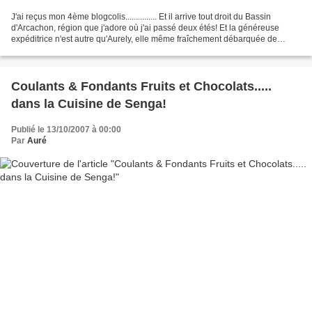
J'ai reçus mon 4ème blogcolis............... Et il arrive tout droit du Bassin
d'Arcachon, région que j'adore où j'ai passé deux étés! Et la généreuse
expéditrice n'est autre qu'Aurely, elle même fraîchement débarquée de
Guyane! Un assortiment de gourmandises...
Coulants & Fondants Fruits et Chocolats.....
dans la Cuisine de Senga!
Publié le 13/10/2007 à 00:00
Par
Auré