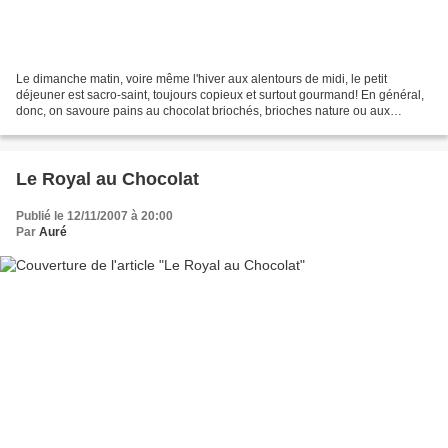
Le dimanche matin, voire même l'hiver aux alentours de midi, le petit
déjeuner est sacro-saint, toujours copieux et surtout gourmand! En général,
donc, on savoure pains au chocolat briochés, brioches nature ou aux
pralines, pancakes ou crèpes.... Mais...
Le Royal au Chocolat
Publié le 12/11/2007 à 20:00
Par
Auré