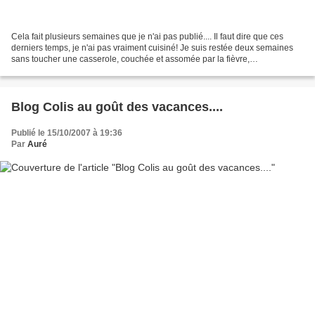
Cela fait plusieurs semaines que je n'ai pas publié.... Il faut dire que ces
derniers temps, je n'ai pas vraiment cuisiné! Je suis restée deux semaines
sans toucher une casserole, couchée et assomée par la fièvre,
heureusement le Chéri-Chéri était là...
Blog Colis au goût des vacances....
Publié le 15/10/2007 à 19:36
Par
Auré