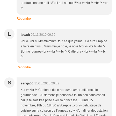
perdues en une nuit ! S'est nul nul nul !!!<br /> <br /> <br /> <br
/>
Répondre
L
lacath
05/11/2010 09:50
<br /> <br /> Mmmmmmm, tout ce que j'aime ! Ca a l'air rapide
à faire en plus... Mmmmm,je note, je note !<br /> <br /> <br />
Bonne journée<br /> <br /> <br /> Cath<br /> <br /> <br /> <br
/>
Répondre
S
senga50
31/10/2010 20:32
<br /> <br /> Contente de te retrouver avec cette recette
gourmande... Justement, je pensais à toi un peu sans espoir
car je te sais très prise avec ta princesse... Lundi 15
novembre, 18h ou 18h30 à Voreppe...<br /> petit stage de
cuisine sur la cuisson de l'agneau suivi d'un dîner dégustation
des mets préparés... je t'invite si jamais tu étais libre ! J'aurais