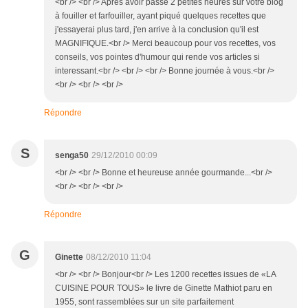
<br /> <br /> Après avoir passé 2 petites heures sur votre blog
à fouiller et farfouiller, ayant piqué quelques recettes que
j'essayerai plus tard, j'en arrive à la conclusion qu'il est
MAGNIFIQUE.<br /> Merci beaucoup pour vos recettes, vos
conseils, vos pointes d'humour qui rende vos articles si
interessant.<br /> <br /> <br /> Bonne journée à vous.<br />
<br /> <br /> <br />
Répondre
S
senga50
29/12/2010 00:09
<br /> <br /> Bonne et heureuse année gourmande...<br />
<br /> <br /> <br />
Répondre
G
Ginette
08/12/2010 11:04
<br /> <br /> Bonjour<br /> Les 1200 recettes issues de «LA
CUISINE POUR TOUS» le livre de Ginette Mathiot paru en
1955, sont rassemblées sur un site parfaitement