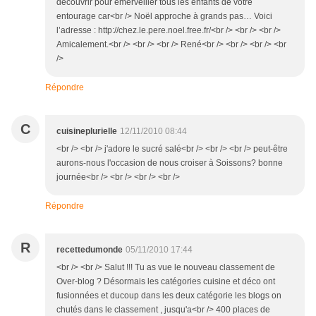
découvrir pour émerveiller tous les enfants de votre
entourage car<br /> Noël approche à grands pas… Voici
l’adresse : http://chez.le.pere.noel.free.fr/<br /> <br /> <br />
Amicalement.<br /> <br /> <br /> René<br /> <br /> <br /> <br
/>
Répondre
C
cuisineplurielle
12/11/2010 08:44
<br /> <br /> j'adore le sucré salé<br /> <br /> <br /> peut-être
aurons-nous l'occasion de nous croiser à Soissons? bonne
journée<br /> <br /> <br /> <br />
Répondre
R
recettedumonde
05/11/2010 17:44
<br /> <br /> Salut !!! Tu as vue le nouveau classement de
Over-blog ? Désormais les catégories cuisine et déco ont
fusionnées et ducoup dans les deux catégorie les blogs on
chutés dans le classement , jusqu'a<br /> 400 places de